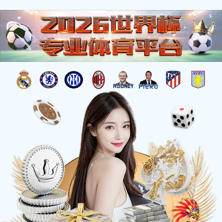
注册入口
PG下载，值得信赖的数字体育平
台
自创立以来，平台始终坚持“以技术驱动体验、以数据构建价
值”为核心理念，专注打造一个安全、高效、智能的体育赛事
服务生态系统。 十余年深耕亚洲市场，我们的服务网络覆盖
多个国家与地区，赢得了数百万用户的信赖与支持。
作为领先的
PG下载
平台，我们融合全球架构与赛事数
据接口，构建覆盖体育赛事、数据推送、互动分析的
多元服务体系。 平台支持 PC、H5、APP 多端接入，
并配备防劫持机制与加速网络，保障在不同网络环境