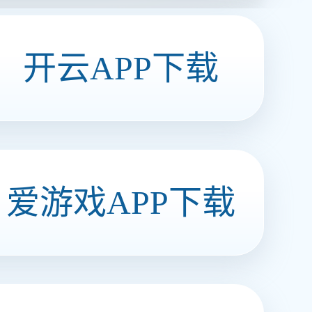
2026-07-17
2026-07-17
2026-06-12
2026-06-12
2026-06-09
2026-06-09
2026-06-09
2026-06-08
2026-06-08
2026-06-08