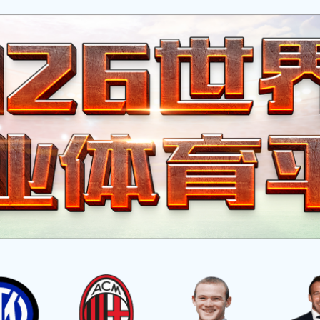
App下载
关于我们
体育热讯
球vs8球，关键战表现决定身价差距
克斯队医确认其左腿筋无复发风险。
指与国家队备战冲突
守漏洞如何冲击季后赛？__br_
或成美网潜在黑马
琼斯赛后直言裁判想让他们输数据触目惊心
凯尔特人更衣室裂痕数据揭秘