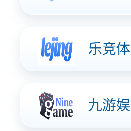
#4
阿不都沙拉木跟腱炎反
新疆男篮核心前锋阿不都沙
#5
姆巴佩vs哈兰德本赛季
本赛季欧冠联赛已进入淘汰
PG下载
PG官方网站-PG（中国）一站式服务
官方网站 ✔eson推荐🌈「2026好运