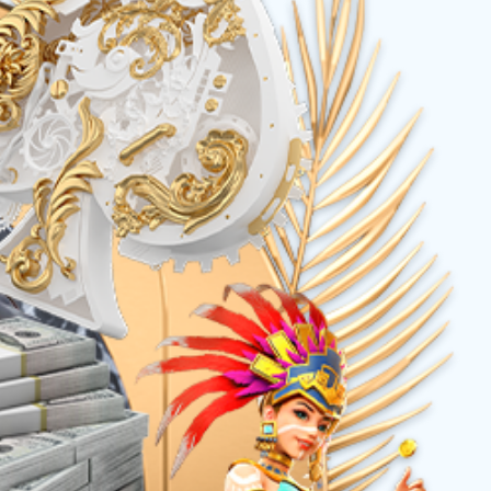
2026-07-25
2026-07-25
2026-07-24
2026-07-24
2026-07-24
2026-07-23
2026-07-23
2026-07-22
2026-07-22
2026-07-22
2026-07-21