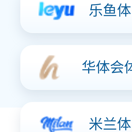
你可能喜欢
#1
浙江队穆谢奎跑位热区
中超联赛战至中盘，浙江队
#2
勒沃库森跨赛季不败纪
在德甲赛场，勒沃库森上赛
#3
王曼昱左侧腹股沟肌肉
7月18日，黑龙江乒乓球