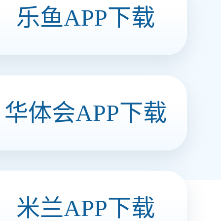
2026-07-24
2026-07-20
2026-07-23