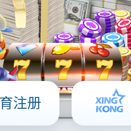
体抗议称其扼杀比赛激情
组调整治疗方案
麦希腊式童话？
功率93%但关键判罚获利，对手联名抗议
暴跌，数据造假疑云笼罩里程碑
否延续东北足球风格
尔特人冠军归属是否被改写？
锋阵能否攻陷安联球场？
杨鸣体能分配策略完胜杜锋临场换人
手能否入选国足？
或集体转会浙江队