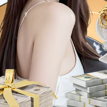
免签计划暗中接触经纪人
士无球掩护战术创造空间
个，金玟哉缺席影响两极化
度或再升级？
十何时复苏
数对比暴露防守短板
将缺席七月后续赛事
控传感器受雨水干扰失灵
签下利夫，空间型内线vs传统中锋
灰熊后卫突破终结效率完胜国王核心
球3助攻显著提升