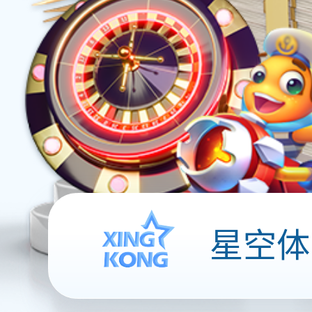
联盟新规限制替补席站立庆祝，多队主帅集
阿不都沙拉木跟腱炎反复发作，新疆队医疗
欧洲杯英德西法大热，黑马球队能否延续丹
勒沃库森跨赛季不败纪录遭质疑，扎卡传球成
博塔斯索伯生涯第50场因引擎模式漏洞圈速
长春亚泰陈洋离任后阵痛期，土帅接替者能
总决赛G7最后2分钟裁判报告显示漏判，凯
曼城欧冠淘汰赛客场战绩低迷，瓜迪奥拉无
辽宁男篮末节净胜分+4.5对比广东-2.1，
高准翼中卫客串左后卫效果显著，山东多面
成都蓉城徐正源离任传闻发酵，韩国教练组