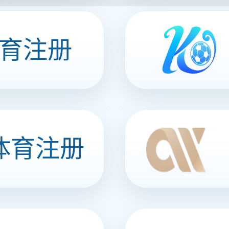
德空砍40分
GO阵容续约谈判陷入僵局？
型是否已被对手摸透？
格鲁的传控还能走多远？
个女生，最后拿了冠军。
冲冠梦还能实现？
土超特拉布宗体育
，无缘四强
留在每一个海外同胞心中
策略再遭质疑“乱买人”