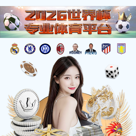
注册入口
PG下载
APP与网页版入口｜
畅享全球体育赛事与数据服务
欢迎访问
PG下载
，提供全面覆盖足球、篮球、
电竞等项目的赛事资讯与数据内容， 支持
APP
下载
与
网页使用
，每日同步更新千场比赛，聚
焦热门体育内容， 助您轻松获取赛事动态，掌
握比赛节奏。
手机App
网页版