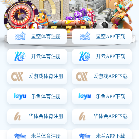
长沙12岁女孩踢中卫，全欧洲男队
里就她一个女生，最后拿了冠军。
2026-06-09 16:01
42 次阅读
首页
/
体育热讯
在刚刚落幕的一项欧洲青少年足球邀请赛中，一支来
自中国的U12男队捧起了冠军奖杯，而队伍中唯一一