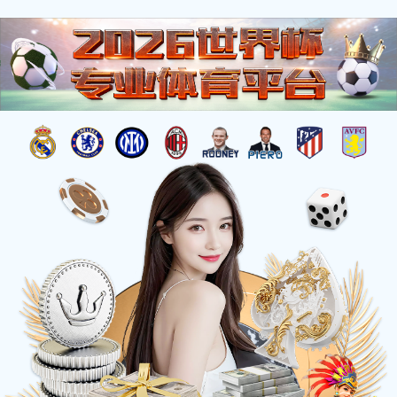
注册入口
PG下载
APP与网页版入口｜
畅享全球体育赛事与数据服务
欢迎访问
PG下载
，提供全面覆盖足球、篮球、
电竞等项目的赛事资讯与数据内容， 支持
APP
下载
与
网页使用
，每日同步更新千场比赛，聚
焦热门体育内容， 助您轻松获取赛事动态，掌
握比赛节奏。
手机App
网页版