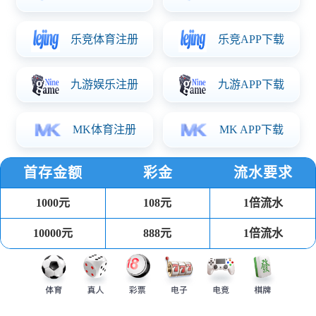
的高位传控足球一度让球迷看到希望，但随着赛季深
入，球队进攻端失去支点的困境愈发明显。这位澳大
利亚教头倡导的激进打法，在缺少传统中锋支撑的情
况下，正面临严峻考验——球迷不禁要问：这套传控
体系，究竟还能支撑热刺走多远？