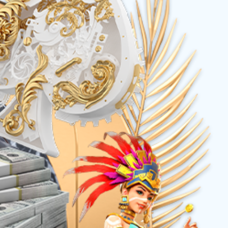
斯·保罗的调度，理应组成一套无坚不摧的
进攻，布克则需要大量出手权来维持手感，