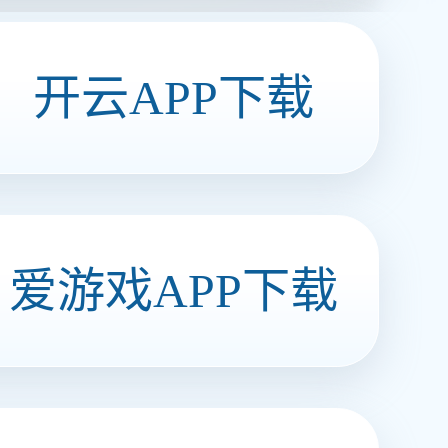
关键时刻做出牺牲。或许，真正的考验不在
赢球的。如果三巨头能真正放下身段、彼此
的冲冠梦，也将永远停留在菲尼克斯的夕阳
下一篇：
长沙12岁女孩踢中卫，全欧洲男队里