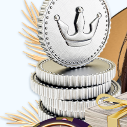
磨合之痛：天赋与体系
从纸面实力看，太阳队的配置堪称完美—
进攻体系。但现实却是，当三人同时在场