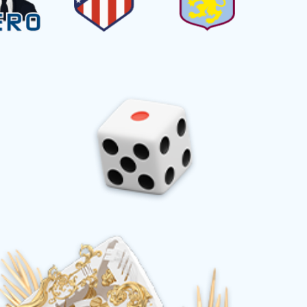
首页
/
体育热讯
竞争者。然而，随着本赛季赛程过半，这支
跌至附加赛区边缘，引发外界一片哗然。当
悬念。