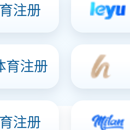
，有望刷新中超
崛起引发了广泛关注。成都蓉城队...
金条款，巴萨
斯的续约谈判已进入关键阶段，但...
，对比北京首
，各队纷纷补齐外援短板。天津先行...
杜锋如何应对
东宏远篮球俱乐部确认了周琦离队的...