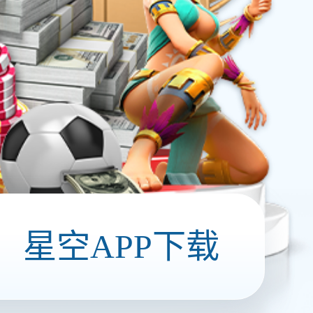
关键时刻往往陷入单打独斗。数据不会说
。磨合不力，已成为这支球队最大的隐疾。
伤势打打停停，保罗更是在季后赛前遭遇腹
，球队的替补深度严重不足，一旦主力下
证明自己能带队夺冠，但如今在菲尼克斯，
乏一种“剑指总冠军”的团结氛围。
权，试图引进一名能打硬仗的防守型侧翼，
兰特本人对于冲冠的渴望从未消退，他在近
的竞争格局异常残酷，如果不能在季后赛开