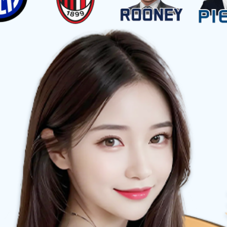
赛区，杜兰特冲冠梦还能实现？
布克与保罗的三巨头组合，被视为西部冠军乃至总冠军的最有力
间始终未能建立起理想的化学反应，球队战绩一路下滑，目前已
冲冠梦是否还能在菲尼克斯照进现实？这成为联盟中最令人揪心的