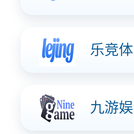
PG下载
PG官方网站-PG（中国）一站式服务
官方网站 ✔eson推荐🌈「2026好运
滚滚」🔰全新官网正式上线🔰 成立于
suppo
2005年1月，注册资金3000万，是一
家生产各类互联网平台产品的服务商
厂家，是一家集科研、生产、销售为
一体的互联网平台产品企业。PG官方
网站-PG（中国）一站式服务官方网站
只有注重产品质量，才可以走得更
远，才可以赢得未来。我们公司用优
良的产品为广大客户提供一站式服务
解决方案和新型互联网平台制品！